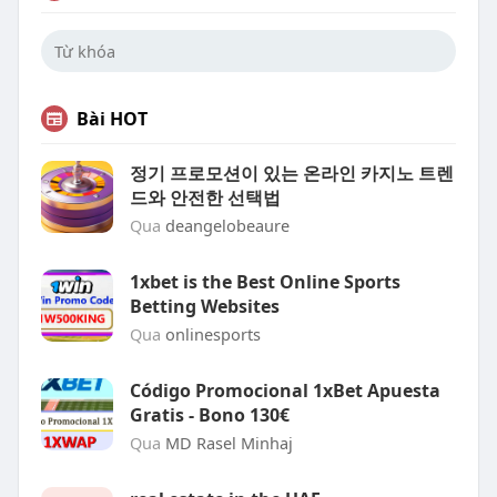
Bài HOT
정기 프로모션이 있는 온라인 카지노 트렌
드와 안전한 선택법
Qua
deangelobeaure
1xbet is the Best Online Sports
Betting Websites
Qua
onlinesports
Código Promocional 1xBet Apuesta
Gratis - Bono 130€
Qua
MD Rasel Minhaj