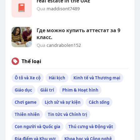
real estate in the UAE
Qua
maddisont7489
Где можно купить аттестат за 9
класс.
Qua
candrabolen152
Thể loại
Ô tô và Xe cộ
Hài kịch
Kinh tế và Thương mại
Giáo dục
Giải trí
Phim & Hoạt hình
Chơi game
Lịch sử và sự kiện
Cách sống
Thiên nhiên
Tin tức và Chính trị
Con người và Quốc gia
Thú cưng và Động vật
Địa điểm và Khu vực
Khoa học và Công nghệ