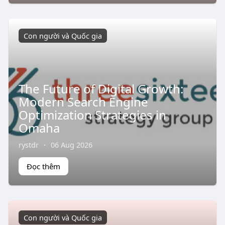
Con người và Quốc gia
The Future of Digital Growth:
Modern Search Engine
Optimization Strategies in
Omaha
rystdr
·
06 Aug 2026
Đọc thêm
Con người và Quốc gia