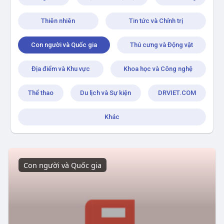
Thiên nhiên
Tin tức và Chính trị
Con người và Quốc gia
Thú cưng và Động vật
Địa điểm và Khu vực
Khoa học và Công nghệ
Thể thao
Du lịch và Sự kiện
DRVIET.COM
Khác
Con người và Quốc gia