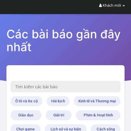
Khách mời
Các bài báo gần đây
nhất
Ô tô và Xe cộ
Hài kịch
Kinh tế và Thương mại
Giáo dục
Giải trí
Phim & Hoạt hình
Chơi game
Lịch sử và sự kiện
Cách sống