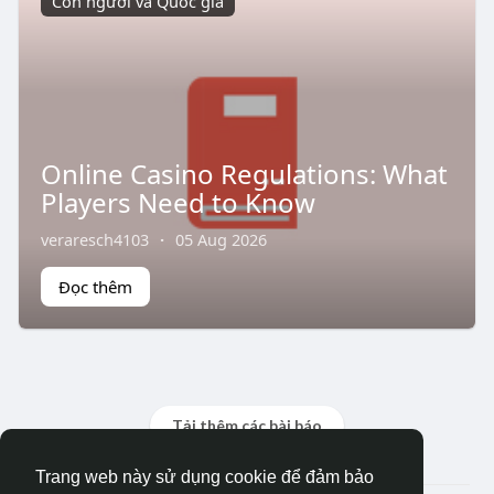
Con người và Quốc gia
Online Casino Regulations: What
Players Need to Know
veraresch4103
·
05 Aug 2026
Đọc thêm
Tải thêm các bài báo
Trang web này sử dụng cookie để đảm bảo