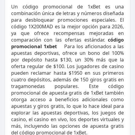
Un código promocional de 1xBet es una
combinación única de letras y números diseñada
para desbloquear promociones especiales. El
código 1X200MAD es la mejor opción para 2026,
ya que ofrece recompensas mejoradas en
comparación con las ofertas estándar.
código
promocional 1xbet
Para los aficionados a las
apuestas deportivas, ofrece un bono del 100%
por depósito hasta $130, un 30% más que la
oferta regular de $100. Los jugadores de casino
pueden reclamar hasta $1950 en sus primeros
cuatro depósitos, además de 150 giros gratis en
tragamonedas populares. Este código
promocional de apuesta gratis de 1xBet también
otorga acceso a beneficios adicionales como
apuestas y giros gratis, lo que lo hace ideal para
explorar las apuestas deportivas, los juegos de
casino, el casino en vivo, los deportes virtuales y
más, incluyendo las opciones de apuesta gratis
del código promocional de 1xBet.