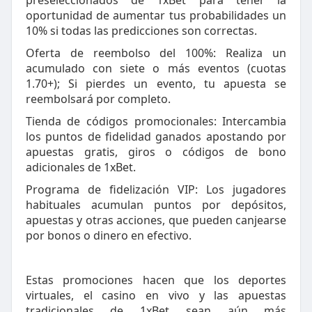
preseleccionados de 1xBet para tener la
oportunidad de aumentar tus probabilidades un
10% si todas las predicciones son correctas.
Oferta de reembolso del 100%: Realiza un
acumulado con siete o más eventos (cuotas
1.70+); Si pierdes un evento, tu apuesta se
reembolsará por completo.
Tienda de códigos promocionales: Intercambia
los puntos de fidelidad ganados apostando por
apuestas gratis, giros o códigos de bono
adicionales de 1xBet.
Programa de fidelización VIP: Los jugadores
habituales acumulan puntos por depósitos,
apuestas y otras acciones, que pueden canjearse
por bonos o dinero en efectivo.
Estas promociones hacen que los deportes
virtuales, el casino en vivo y las apuestas
tradicionales de 1xBet sean aún más