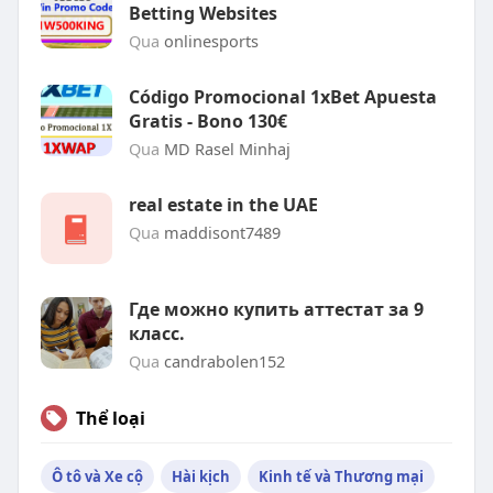
Betting Websites
Qua
onlinesports
Código Promocional 1xBet Apuesta
Gratis - Bono 130€
Qua
MD Rasel Minhaj
real estate in the UAE
Qua
maddisont7489
Где можно купить аттестат за 9
класс.
Qua
candrabolen152
Thể loại
Ô tô và Xe cộ
Hài kịch
Kinh tế và Thương mại