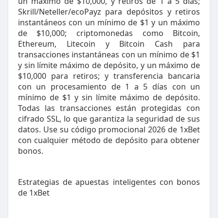
un máximo de $10,000, y retiros de 1 a 5 días;
Skrill/Neteller/ecoPayz para depósitos y retiros
instantáneos con un mínimo de $1 y un máximo
de $10,000; criptomonedas como Bitcoin,
Ethereum, Litecoin y Bitcoin Cash para
transacciones instantáneas con un mínimo de $1
y sin límite máximo de depósito, y un máximo de
$10,000 para retiros; y transferencia bancaria
con un procesamiento de 1 a 5 días con un
mínimo de $1 y sin límite máximo de depósito.
Todas las transacciones están protegidas con
cifrado SSL, lo que garantiza la seguridad de sus
datos. Use su código promocional 2026 de 1xBet
con cualquier método de depósito para obtener
bonos.
Estrategias de apuestas inteligentes con bonos
de 1xBet