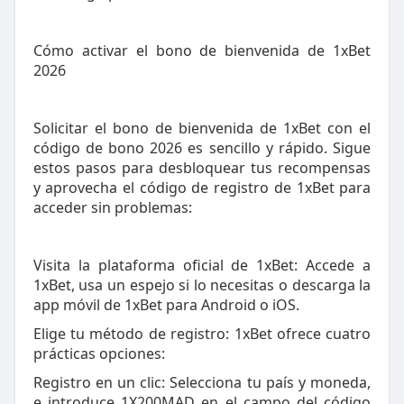
Cómo activar el bono de bienvenida de 1xBet
2026
Solicitar el bono de bienvenida de 1xBet con el
código de bono 2026 es sencillo y rápido. Sigue
estos pasos para desbloquear tus recompensas
y aprovecha el código de registro de 1xBet para
acceder sin problemas:
Visita la plataforma oficial de 1xBet: Accede a
1xBet, usa un espejo si lo necesitas o descarga la
app móvil de 1xBet para Android o iOS.
Elige tu método de registro: 1xBet ofrece cuatro
prácticas opciones:
Registro en un clic: Selecciona tu país y moneda,
e introduce 1X200MAD en el campo del código