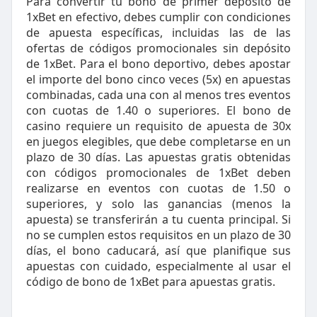
Para convertir tu bono de primer depósito de
1xBet en efectivo, debes cumplir con condiciones
de apuesta específicas, incluidas las de las
ofertas de códigos promocionales sin depósito
de 1xBet. Para el bono deportivo, debes apostar
el importe del bono cinco veces (5x) en apuestas
combinadas, cada una con al menos tres eventos
con cuotas de 1.40 o superiores. El bono de
casino requiere un requisito de apuesta de 30x
en juegos elegibles, que debe completarse en un
plazo de 30 días. Las apuestas gratis obtenidas
con códigos promocionales de 1xBet deben
realizarse en eventos con cuotas de 1.50 o
superiores, y solo las ganancias (menos la
apuesta) se transferirán a tu cuenta principal. Si
no se cumplen estos requisitos en un plazo de 30
días, el bono caducará, así que planifique sus
apuestas con cuidado, especialmente al usar el
código de bono de 1xBet para apuestas gratis.