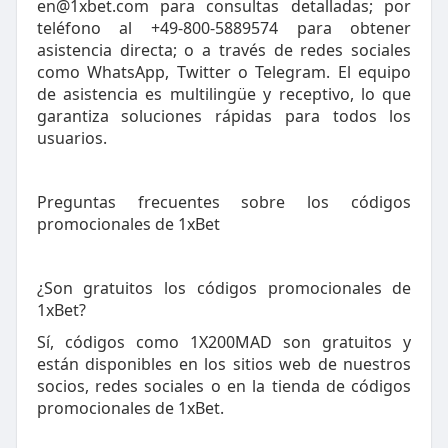
en@1xbet.com para consultas detalladas; por
teléfono al +49-800-5889574 para obtener
asistencia directa; o a través de redes sociales
como WhatsApp, Twitter o Telegram. El equipo
de asistencia es multilingüe y receptivo, lo que
garantiza soluciones rápidas para todos los
usuarios.
Preguntas frecuentes sobre los códigos
promocionales de 1xBet
¿Son gratuitos los códigos promocionales de
1xBet?
Sí, códigos como 1X200MAD son gratuitos y
están disponibles en los sitios web de nuestros
socios, redes sociales o en la tienda de códigos
promocionales de 1xBet.