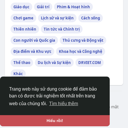
Giáo dục
Giải trí
Phim & Hoạt hình
Chơi game
Lịch sử và sự kiện
Cách sống
Thiên nhiên
Tin tức và Chính trị
Con người và Quốc gia
Thú cưng và Động vật
Địa điểm và Khu vực
Khoa học và Công nghệ
Thể thao
Du lịch và Sự kiện
DRVIET.COM
Khác
Trang web này sử dụng cookie để đảm bảo
bạn có được trải nghiệm tốt nhất trên trang
© 2026 DRVIET.COM
web của chúng tôi.
Tìm hiểu thêm
Nhà
Bao Quát
Liên hệ chúng tôi
Chính sách bảo mật
Điều khoản sử dụng
Yêu cầu hoàn lại
Blog
Ngôn ngữ
Hiểu rồi!