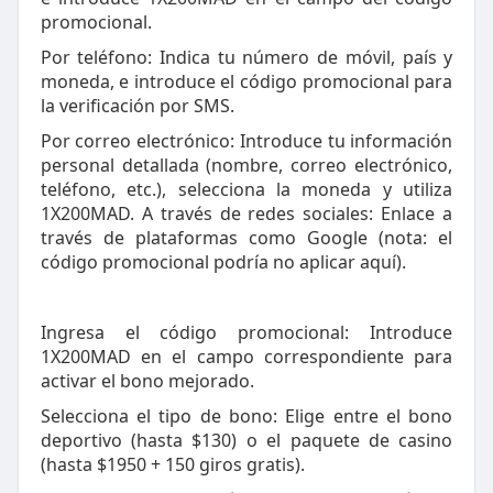
promocional.
Por teléfono: Indica tu número de móvil, país y
moneda, e introduce el código promocional para
la verificación por SMS.
Por correo electrónico: Introduce tu información
personal detallada (nombre, correo electrónico,
teléfono, etc.), selecciona la moneda y utiliza
1X200MAD. A través de redes sociales: Enlace a
través de plataformas como Google (nota: el
código promocional podría no aplicar aquí).
Ingresa el código promocional: Introduce
1X200MAD en el campo correspondiente para
activar el bono mejorado.
Selecciona el tipo de bono: Elige entre el bono
deportivo (hasta $130) o el paquete de casino
(hasta $1950 + 150 giros gratis).