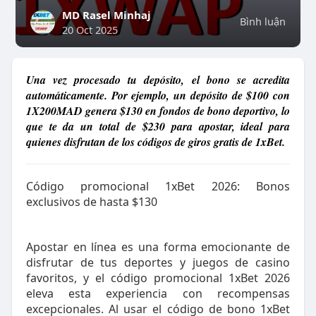
MD Rasel Minhaj
Bình luận
20 Oct 2025
Una vez procesado tu depósito, el bono se acredita
automáticamente. Por ejemplo, un depósito de $100 con
1X200MAD genera $130 en fondos de bono deportivo, lo
que te da un total de $230 para apostar, ideal para
quienes disfrutan de los códigos de giros gratis de 1xBet.
Código promocional 1xBet 2026: Bonos
exclusivos de hasta $130
Apostar en línea es una forma emocionante de
disfrutar de tus deportes y juegos de casino
favoritos, y el código promocional 1xBet 2026
eleva esta experiencia con recompensas
excepcionales. Al usar el código de bono 1xBet