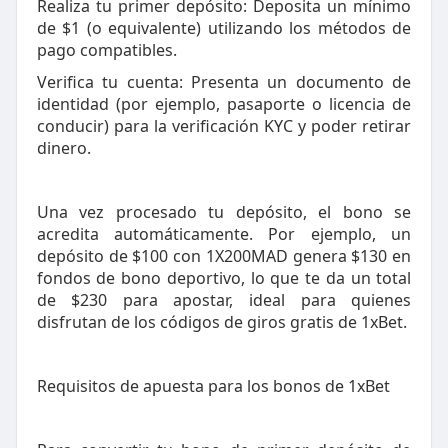
Realiza tu primer depósito: Deposita un mínimo
de $1 (o equivalente) utilizando los métodos de
pago compatibles.
Verifica tu cuenta: Presenta un documento de
identidad (por ejemplo, pasaporte o licencia de
conducir) para la verificación KYC y poder retirar
dinero.
Una vez procesado tu depósito, el bono se
acredita automáticamente. Por ejemplo, un
depósito de $100 con 1X200MAD genera $130 en
fondos de bono deportivo, lo que te da un total
de $230 para apostar, ideal para quienes
disfrutan de los códigos de giros gratis de 1xBet.
Requisitos de apuesta para los bonos de 1xBet