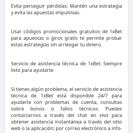
Evita perseguir pérdidas: Mantén una estrategia
y evita las apuestas impulsivas.
Usar códigos promocionales gratuitos de 1xBet
para apuestas o giros gratis te permite probar
estas estrategias sin arriesgar tu dinero.
Servicio de asistencia técnica de 1xBet: Siempre
listo para ayudarte
Si tienes algún problema, el servicio de asistencia
técnica de 1xBet está disponible 24/7 para
ayudarte con problemas de cuenta, consultas
sobre bonos o fallos técnicos. Puedes
contactarnos a través del chat en vivo para
obtener asistencia instantánea a través del sitio
web o la aplicación; por correo electrónico a info-