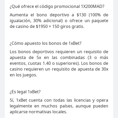
¿Qué ofrece el código promocional 1X200MAD?
Aumenta el bono deportivo a $130 (100% de
igualación, 30% adicional) o ofrece un paquete
de casino de $1950 + 150 giros gratis.
¿Cómo apuesto los bonos de 1xBet?
Los bonos deportivos requieren un requisito de
apuesta de 5x en las combinadas (3 o más
eventos, cuotas 1.40 o superiores). Los bonos de
casino requieren un requisito de apuesta de 30x
en los juegos.
¿Es legal 1xBet?
Sí, 1xBet cuenta con todas las licencias y opera
legalmente en muchos países, aunque pueden
aplicarse normativas locales.