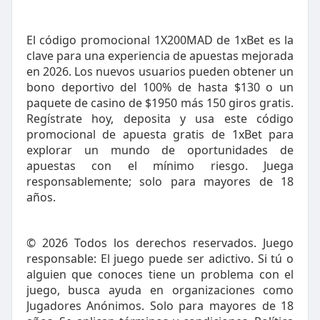
El código promocional 1X200MAD de 1xBet es la
clave para una experiencia de apuestas mejorada
en 2026. Los nuevos usuarios pueden obtener un
bono deportivo del 100% de hasta $130 o un
paquete de casino de $1950 más 150 giros gratis.
Regístrate hoy, deposita y usa este código
promocional de apuesta gratis de 1xBet para
explorar un mundo de oportunidades de
apuestas con el mínimo riesgo. Juega
responsablemente; solo para mayores de 18
años.
© 2026 Todos los derechos reservados. Juego
responsable: El juego puede ser adictivo. Si tú o
alguien que conoces tiene un problema con el
juego, busca ayuda en organizaciones como
Jugadores Anónimos. Solo para mayores de 18