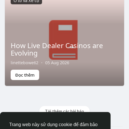
Ô tô và Xe cộ
How Live Dealer Casinos are
Evolving
linettebowe62
·
05 Aug 2026
Đọc thêm
Tải thêm các bài báo
Trang web này sử dụng cookie để đảm bảo