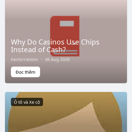
Why Do Casinos Use Chips
Instead of Cash?
hectorralston
·
06 Aug 2026
Đọc thêm
Ô tô và Xe cộ