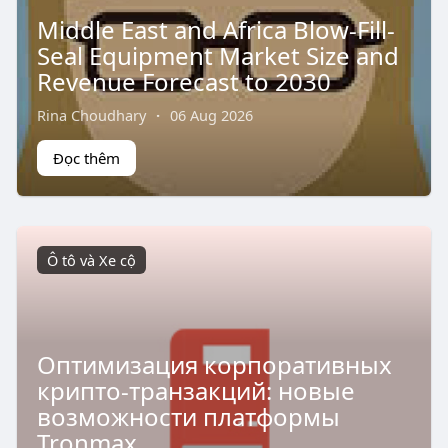
Middle East and Africa Blow-Fill-
Seal Equipment Market Size and
Revenue Forecast to 2030
Rina Choudhary
·
06 Aug 2026
Đọc thêm
Ô tô và Xe cộ
Оптимизация корпоративных
крипто-транзакций: новые
возможности платформы
Tronmax