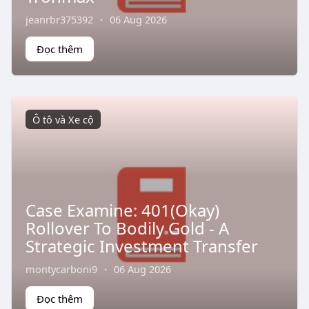
jeanrbr375392
·
06 Aug 2026
Đọc thêm
Ô tô và Xe cộ
Case Examine: 401(Okay)
Rollover To Bodily Gold - A
Strategic Investment Transfer
montycarboni9
·
06 Aug 2026
Đọc thêm