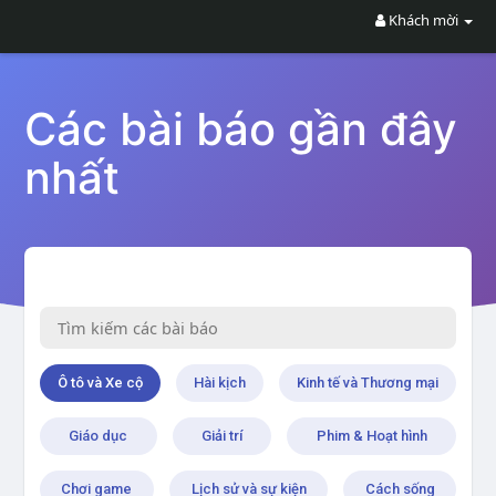
Khách mời
Các bài báo gần đây
nhất
Ô tô và Xe cộ
Hài kịch
Kinh tế và Thương mại
Giáo dục
Giải trí
Phim & Hoạt hình
Chơi game
Lịch sử và sự kiện
Cách sống