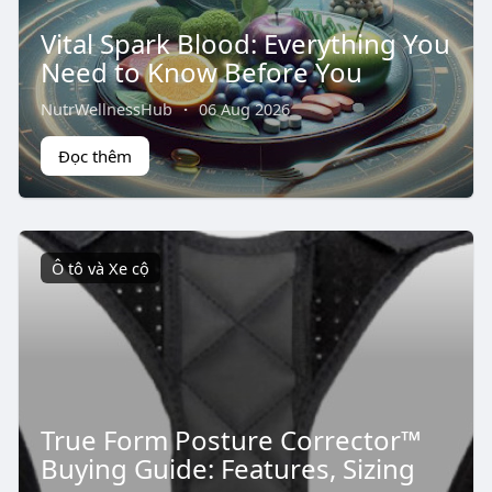
Vital Spark Blood: Everything You
Need to Know Before You
NutrWellnessHub
·
06 Aug 2026
Đọc thêm
Ô tô và Xe cộ
True Form Posture Corrector™
Buying Guide: Features, Sizing