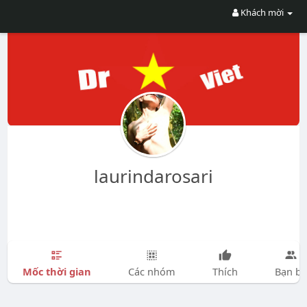
Khách mời
laurindarosari
Mốc thời gian
Các nhóm
Thích
Bạn bè