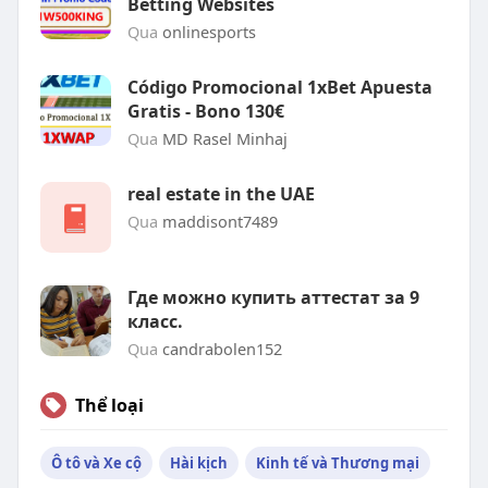
Betting Websites
Qua
onlinesports
Código Promocional 1xBet Apuesta
Gratis - Bono 130€
Qua
MD Rasel Minhaj
real estate in the UAE
Qua
maddisont7489
Где можно купить аттестат за 9
класс.
Qua
candrabolen152
Thể loại
Ô tô và Xe cộ
Hài kịch
Kinh tế và Thương mại