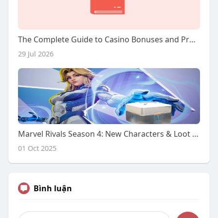
The Complete Guide to Casino Bonuses and Promotions
29 Jul 2026
Marvel Rivals Season 4: New Characters & Loot Boxes Leak
01 Oct 2025
Bình luận