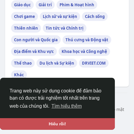
Giáo dục
Giải trí
Phim & Hoạt hình
Chơi game
Lịch sử và sự kiện
Cách sống
Thiên nhiên
Tin tức và Chính trị
Con người và Quốc gia
Thú cưng và Động vật
Địa điểm và Khu vực
Khoa học và Công nghệ
Thể thao
Du lịch và Sự kiện
DRVIET.COM
Khác
Trang web này sử dụng cookie để đảm bảo
bạn có được trải nghiệm tốt nhất trên trang
© 2026 DRVIET.COM
web của chúng tôi.
Tìm hiểu thêm
Nhà
Bao Quát
Liên hệ chúng tôi
Chính sách bảo mật
Điều khoản sử dụng
Yêu cầu hoàn lại
Blog
Ngôn ngữ
Hiểu rồi!