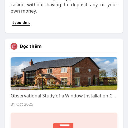
casino without having to deposit any of your
own money.
#couldn't
Đọc thêm
Observational Study of a Window Installation Company: Practices, Challenges, and Customer Interactions
31 Oct 2025