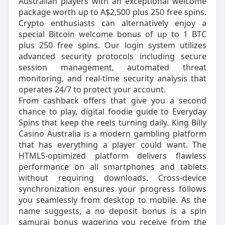
Australian players with an exceptional welcome
package worth up to A$2,500 plus 250 free spins.
Crypto enthusiasts can alternatively enjoy a
special Bitcoin welcome bonus of up to 1 BTC
plus 250 free spins. Our login system utilizes
advanced security protocols including secure
session management, automated threat
monitoring, and real-time security analysis that
operates 24/7 to protect your account.
From cashback offers that give you a second
chance to play, digital foodie guide to Everyday
Spins that keep the reels turning daily. King Billy
Casino Australia is a modern gambling platform
that has everything a player could want. The
HTML5-optimized platform delivers flawless
performance on all smartphones and tablets
without requiring downloads. Cross-device
synchronization ensures your progress follows
you seamlessly from desktop to mobile. As the
name suggests, a no deposit bonus is a spin
samurai bonus wagering you receive from the