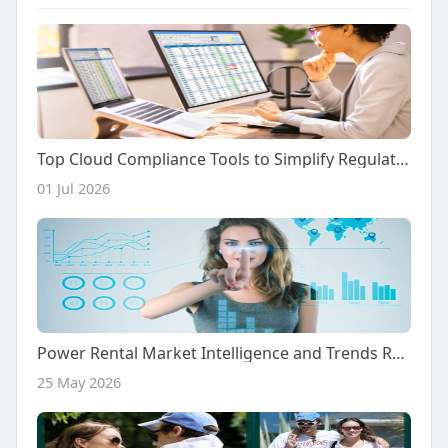
Top Cloud Compliance Tools to Simplify Regulatory Compliance
01 Jul 2026
Power Rental Market Intelligence and Trends Report: Comprehensive Study of Consumer Preferences, Product Innovations, Ma
25 May 2026