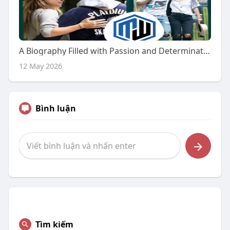
A Biography Filled with Passion and Determination
12 May 2026
Bình luận
Tìm kiếm