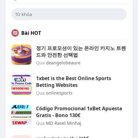
Bài HOT
정기 프로모션이 있는 온라인 카지노 트렌
드와 안전한 선택법
Qua
deangelobeaure
1xbet is the Best Online Sports
Betting Websites
Qua
onlinesports
Código Promocional 1xBet Apuesta
Gratis - Bono 130€
Qua
MD Rasel Minhaj