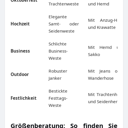
Oktoberfest
Trachtenweste
und Hemd
Elegante
Mit Anzug-Hose
Hochzeit
Samt- oder
und Krawatte
Seidenweste
Schlichte
Mit Hemd und
Business
Business-
Sakko
Weste
Robuster
Mit Jeans oder
Outdoor
Janker
Wanderhose
Bestickte
Mit Trachtenhose
Festlichkeit
Festtags-
und Seidenhemd
Weste
Größenberatung: So finden Sie