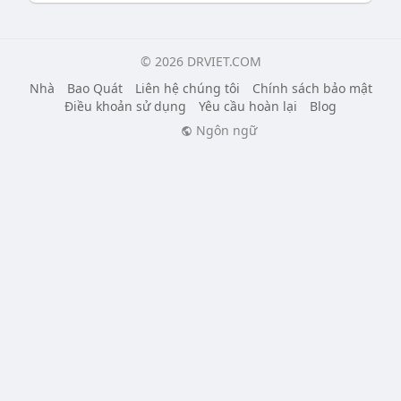
© 2026 DRVIET.COM
Nhà
Bao Quát
Liên hệ chúng tôi
Chính sách bảo mật
Điều khoản sử dụng
Yêu cầu hoàn lại
Blog
Ngôn ngữ