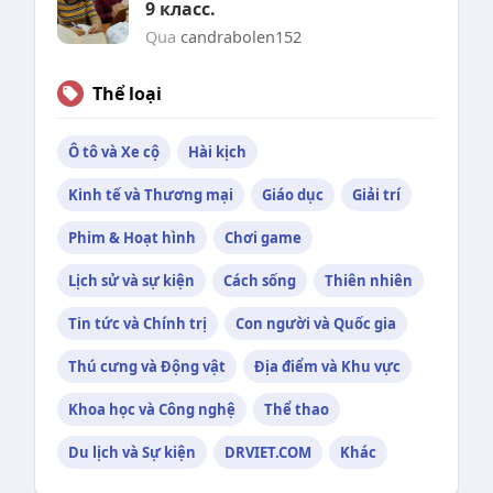
9 класс.
Qua
candrabolen152
Thể loại
Ô tô và Xe cộ
Hài kịch
Kinh tế và Thương mại
Giáo dục
Giải trí
Phim & Hoạt hình
Chơi game
Lịch sử và sự kiện
Cách sống
Thiên nhiên
Tin tức và Chính trị
Con người và Quốc gia
Thú cưng và Động vật
Địa điểm và Khu vực
Khoa học và Công nghệ
Thể thao
Du lịch và Sự kiện
DRVIET.COM
Khác