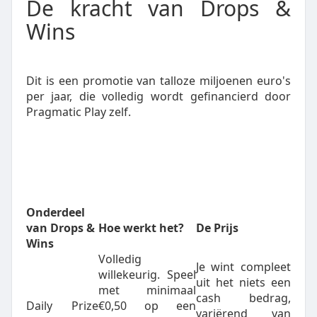
De kracht van Drops &
Wins
Dit is een promotie van talloze miljoenen euro's
per jaar, die volledig wordt gefinancierd door
Pragmatic Play zelf.
Onderdeel
van Drops &
Hoe werkt het?
De Prijs
Wins
Volledig
Je wint compleet
willekeurig. Speel
uit het niets een
met minimaal
cash bedrag,
Daily Prize
€0,50 op een
variërend van