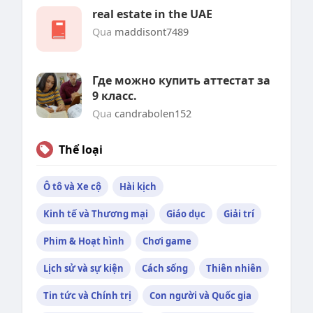
real estate in the UAE
Qua
maddisont7489
Где можно купить аттестат за
9 класс.
Qua
candrabolen152
Thể loại
Ô tô và Xe cộ
Hài kịch
Kinh tế và Thương mại
Giáo dục
Giải trí
Phim & Hoạt hình
Chơi game
Lịch sử và sự kiện
Cách sống
Thiên nhiên
Tin tức và Chính trị
Con người và Quốc gia