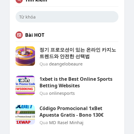
Bài HOT
정기 프로모션이 있는 온라인 카지노
트렌드와 안전한 선택법
Qua
deangelobeaure
1xbet is the Best Online Sports
Betting Websites
Qua
onlinesports
Código Promocional 1xBet
Apuesta Gratis - Bono 130€
Qua
MD Rasel Minhaj