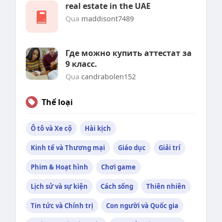
real estate in the UAE
Qua
maddisont7489
Где можно купить аттестат за
9 класс.
Qua
candrabolen152
Thể loại
Ô tô và Xe cộ
Hài kịch
Kinh tế và Thương mại
Giáo dục
Giải trí
Phim & Hoạt hình
Chơi game
Lịch sử và sự kiện
Cách sống
Thiên nhiên
Tin tức và Chính trị
Con người và Quốc gia