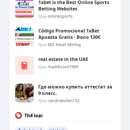
1xbet is the Best Online Sports
Betting Websites
Qua
onlinesports
Código Promocional 1xBet
Apuesta Gratis - Bono 130€
Qua
MD Rasel Minhaj
real estate in the UAE
Qua
maddisont7489
Где можно купить аттестат за
9 класс.
Qua
candrabolen152
Thể loại