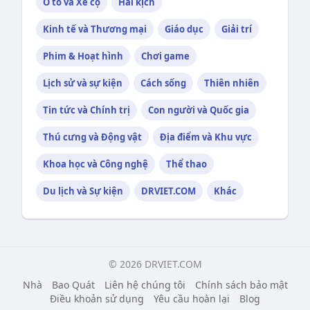
Ô tô và Xe cộ
Hài kịch
Kinh tế và Thương mại
Giáo dục
Giải trí
Phim & Hoạt hình
Chơi game
Lịch sử và sự kiện
Cách sống
Thiên nhiên
Tin tức và Chính trị
Con người và Quốc gia
Thú cưng và Động vật
Địa điểm và Khu vực
Khoa học và Công nghệ
Thể thao
Du lịch và Sự kiện
DRVIET.COM
Khác
© 2026 DRVIET.COM
Nhà
Bao Quát
Liên hệ chúng tôi
Chính sách bảo mật
Điều khoản sử dụng
Yêu cầu hoàn lại
Blog