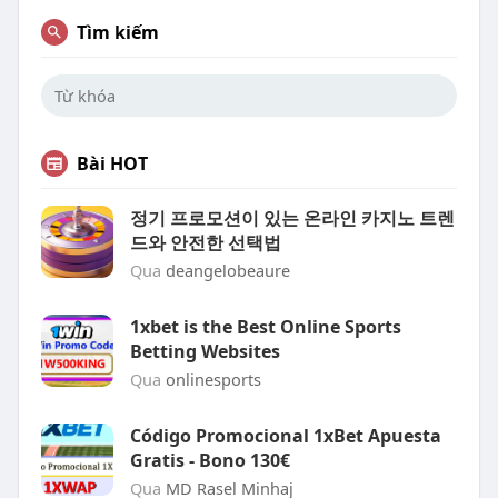
Tìm kiếm
Bài HOT
정기 프로모션이 있는 온라인 카지노 트렌
드와 안전한 선택법
Qua
deangelobeaure
1xbet is the Best Online Sports
Betting Websites
Qua
onlinesports
Código Promocional 1xBet Apuesta
Gratis - Bono 130€
Qua
MD Rasel Minhaj