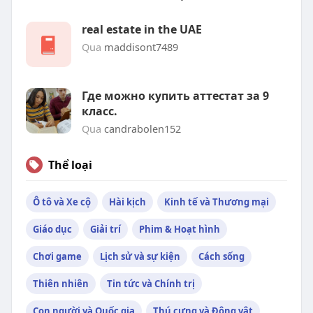
real estate in the UAE
Qua
maddisont7489
Где можно купить аттестат за 9
класс.
Qua
candrabolen152
Thể loại
Ô tô và Xe cộ
Hài kịch
Kinh tế và Thương mại
Giáo dục
Giải trí
Phim & Hoạt hình
Chơi game
Lịch sử và sự kiện
Cách sống
Thiên nhiên
Tin tức và Chính trị
Con người và Quốc gia
Thú cưng và Động vật