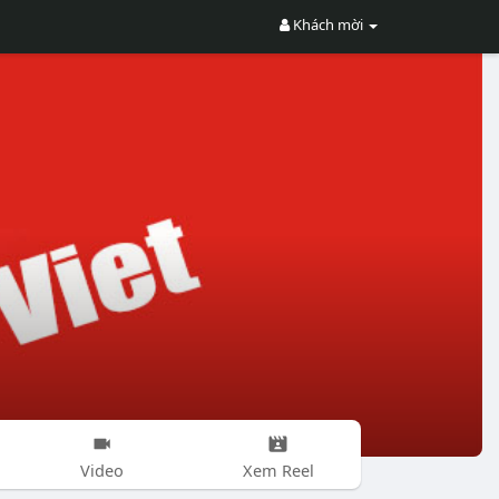
Khách mời
Video
Xem Reel