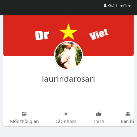
Khách mời
laurindarosari
Mốc thời gian
Các nhóm
Thích
Bạn bè