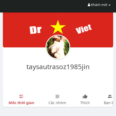
Khách mời
taysautrasoz1985jin
Mốc thời gian
Các nhóm
Thích
Bạn bè