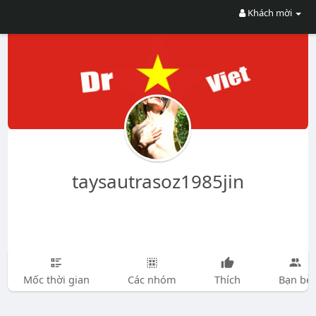
Khách mời
taysautrasoz1985jin
Mốc thời gian
Các nhóm
Thích
Bạn bè