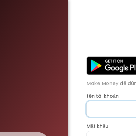
Make Money
để dùn
tên tài khoản
Mật khẩu