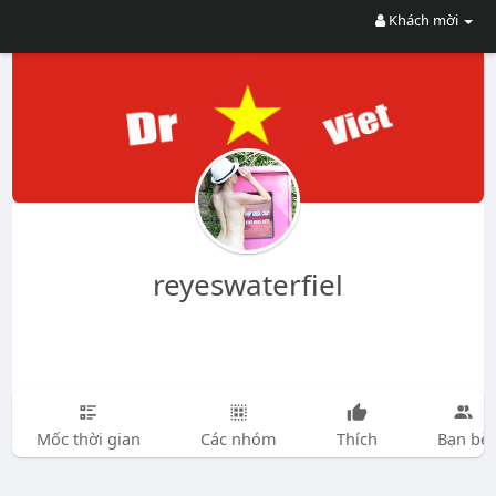
Khách mời
reyeswaterfiel
Mốc thời gian
Các nhóm
Thích
Bạn bè