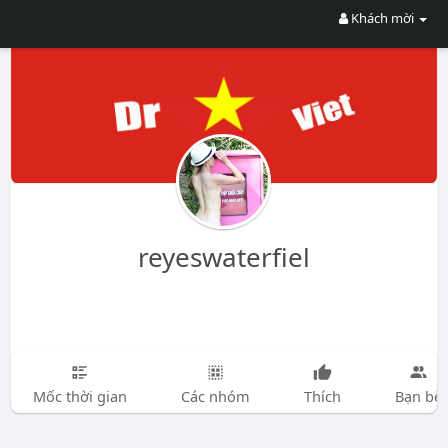
Khách mời
reyeswaterfiel
Mốc thời gian
Các nhóm
Thích
Bạn bè