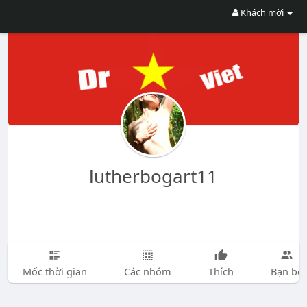
Khách mời
lutherbogart11
Mốc thời gian
Các nhóm
Thích
Bạn bè