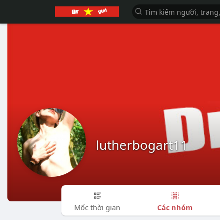
lutherbogart11
Các nhóm
Mốc thời gian