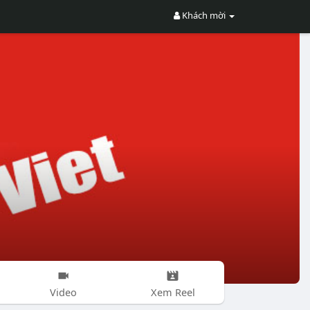
Khách mời
Video
Xem Reel