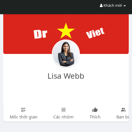
Khách mời
Lisa Webb
Mốc thời gian
Các nhóm
Thích
Bạn bè