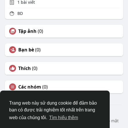
1
bài viết
BD
Tập ảnh
(0)
Bạn bè
(0)
Thích
(0)
Các nhóm
(0)
Trang web này sử dụng cookie để đảm bảo
bạn có được trải nghiệm tốt nhất trên trang
© 2026 DRVIET.COM
web của chúng tôi.
Tìm hiểu thêm
Nhà
Bao Quát
Liên hệ chúng tôi
Chính sách bảo mật
Điều khoản sử dụng
Yêu cầu hoàn lại
Blog