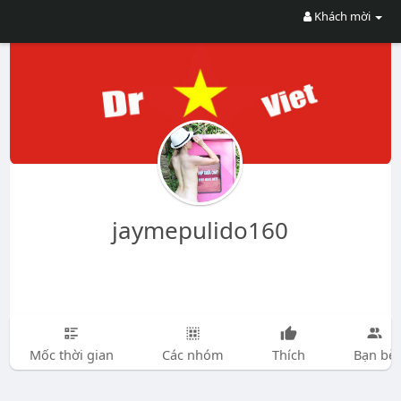
Khách mời
jaymepulido160
Mốc thời gian
Các nhóm
Thích
Bạn bè