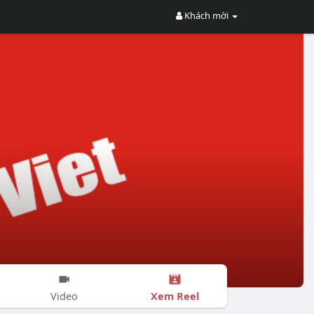
Khách mời
Xem Reel
Video