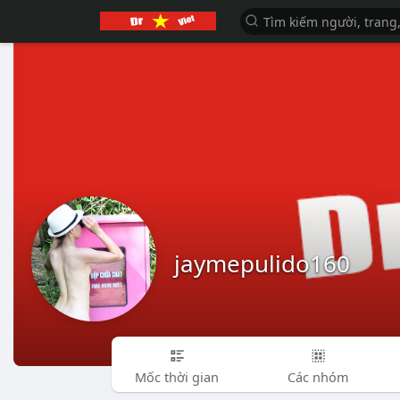
jaymepulido160
Mốc thời gian
Các nhóm