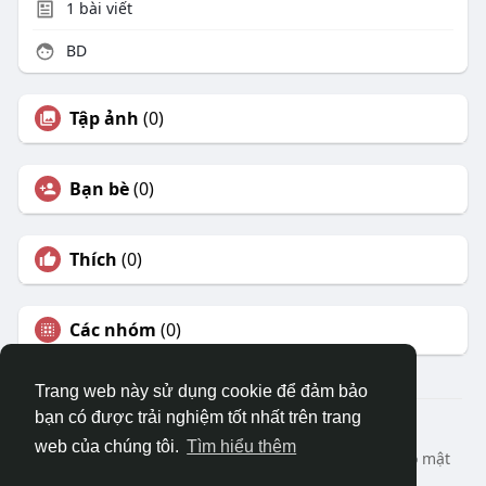
1
bài viết
BD
Tập ảnh
(0)
Bạn bè
(0)
Thích
(0)
Các nhóm
(0)
Trang web này sử dụng cookie để đảm bảo
bạn có được trải nghiệm tốt nhất trên trang
© 2026 DRVIET.COM
web của chúng tôi.
Tìm hiểu thêm
Nhà
Bao Quát
Liên hệ chúng tôi
Chính sách bảo mật
Điều khoản sử dụng
Yêu cầu hoàn lại
Blog