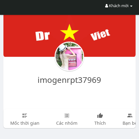
Khách mời
imogenrpt37969
Mốc thời gian
Các nhóm
Thích
Bạn bè