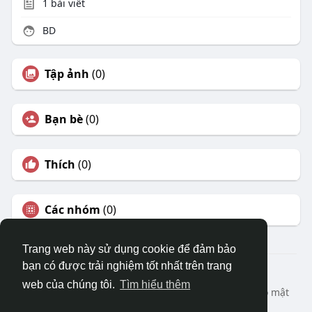
1
bài viết
BD
Tập ảnh
(0)
Bạn bè
(0)
Thích
(0)
Các nhóm
(0)
Trang web này sử dụng cookie để đảm bảo
bạn có được trải nghiệm tốt nhất trên trang
© 2026 DRVIET.COM
web của chúng tôi.
Tìm hiểu thêm
Nhà
Bao Quát
Liên hệ chúng tôi
Chính sách bảo mật
Điều khoản sử dụng
Yêu cầu hoàn lại
Blog