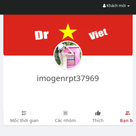
Khách mời
imogenrpt37969
Bạn bè
Mốc thời gian
Các nhóm
Thích