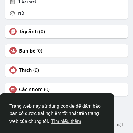
1
bài viết
Nữ
Tập ảnh
(0)
Bạn bè
(0)
Thích
(0)
Các nhóm
(0)
Trang web này sử dụng cookie để đảm bảo
bạn có được trải nghiệm tốt nhất trên trang
© 2026 DRVIET.COM
web của chúng tôi.
Tìm hiểu thêm
Nhà
Bao Quát
Liên hệ chúng tôi
Chính sách bảo mật
Điều khoản sử dụng
Yêu cầu hoàn lại
Blog