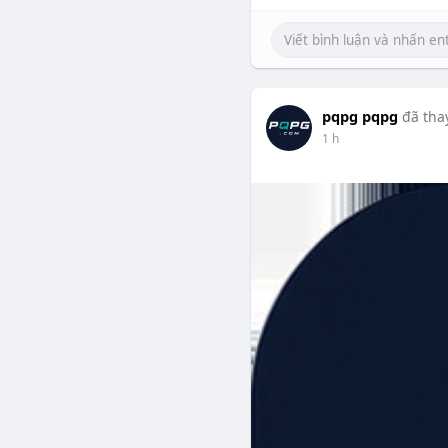
pqpg pqpg
đã tha
1 h