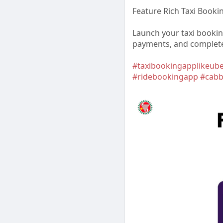
Feature Rich Taxi Booki
Launch your taxi booking
payments, and complete 
#taxibookingapplikeub
#ridebookingapp
#cabb