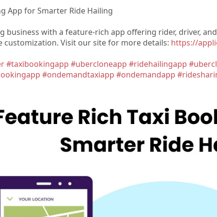
ng App for Smarter Ride Hailing
 business with a feature-rich app offering rider, driver, and
customization. Visit our site for more details:
https://appl
er
#taxibookingapp
#ubercloneapp
#ridehailingapp
#uberc
ookingapp
#ondemandtaxiapp
#ondemandapp
#rideshar