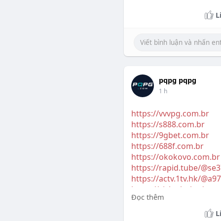
L
pqpg pqpg
1 h
https://vvvpg.com.br
https://s888.com.br
https://9gbet.com.br
https://688f.com.br
https://okokovo.com.br
https://rapid.tube/@se
https://actv.1tv.hk/@a
https://visko.bnkode.
Đọc thêm
http://nimi.aitune.net/
https://lawrencewilber
L