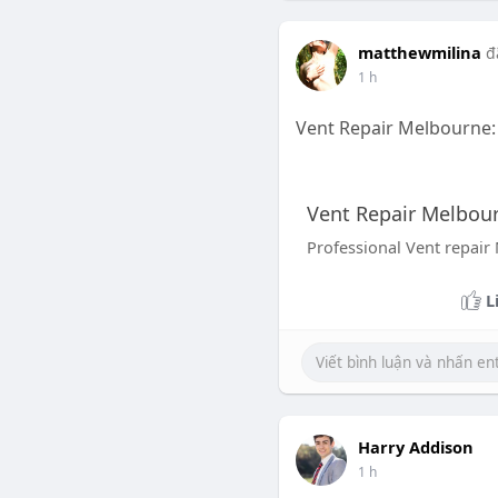
matthewmilina
đ
1 h
Vent Repair Melbourne:
Vent Repair Melbou
Professional Vent repair
L
Harry Addison
1 h