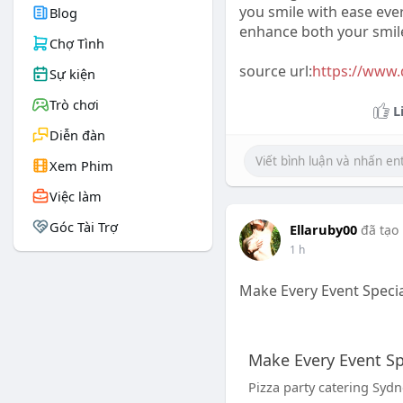
you smile with ease eve
Blog
enhance both your smile 
Chợ Tình
source url:
https://www.
Sự kiện
Trò chơi
L
Diễn đàn
Xem Phim
Việc làm
Góc Tài Trợ
Ellaruby00
đã tạo
1 h
Make Every Event Specia
Make Every Event Sp
Pizza party catering Syd