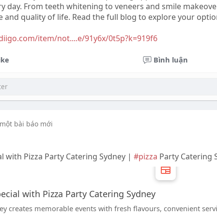
ry day. From teeth whitening to veneers and smile makeove
and quality of life. Read the full blog to explore your optio
diigo.com/item/not....e/91y6x/0t5p?k=919f6
ike
Bình luận
 một bài báo mới
l with Pizza Party Catering Sydney |
#pizza
Party Catering 
ecial with Pizza Party Catering Sydney
ney creates memorable events with fresh flavours, convenient serv