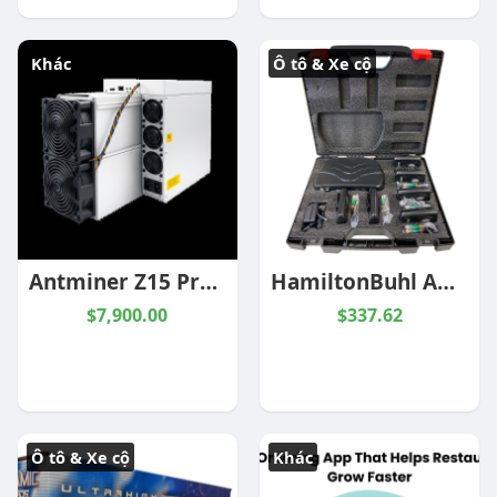
Khác
Ô tô & Xe cộ
Antminer Z15 Pro 840KH/s Zcash Miner | Reliable Performance for ZEC Mining | ValueHash
HamiltonBuhl ADA-Compliant Assistive Listening System
$7,900.00
$337.62
Ô tô & Xe cộ
Khác