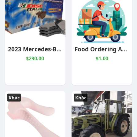
2023 Mercedes-Benz G63 AMG Base Disc Italia Hyper Ceramic Front Pad HCD2238
Food Ordering App That Helps Restaurants Grow Faster
$290.00
$1.00
Khác
Khác