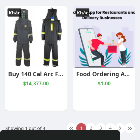
Khác
Khác
Buy 140 Cal Arc Flash Suit for Ultimate Industrial Protection
Food Ordering App for Restaurants and Food Delivery Businesses
$14,377.00
$1.00
1
2
3
4
Showing 1 out of 4