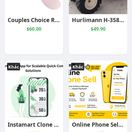
Couples Choice Rechargeable Couples Vibrator for Shared Pleasure
Hurlimann H-358-4 Club Parts Catalog Manual Best PDF
$60.00
$49.90
Khác
Khác
Instamart Clone App for Scalable Quick Commerce Solutions
Online Phone Sell Made Simple – Gadzy Mobile Exchange