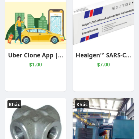
Uber Clone App | Scalable Taxi Booking Solution
Healgen™ SARS-CoV-2/Flu A+B Rapid Antigen Test (Controls)
$1.00
$7.00
Khác
Khác