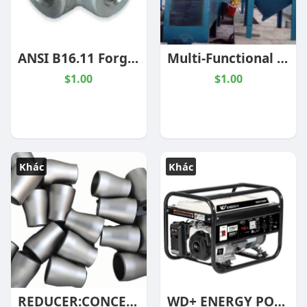
ANSI B16.11 Forged Steel Cross, 1/2-4 Inch, BW, SW, NPT
Multi-Functional Shot Blasting Equipment
$1.00
$1.00
Khác
Khác
REDUCER:CONCENTRIC,1X1/2IN,BE,ASTM A403-WP304/304L ,SCH-80S,ASME B16.9
WD+ ENERGY PORTABLE PETROL GENERATOR SET SELECTION SHEET