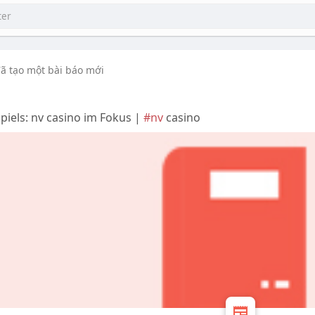
ã tạo một bài báo mới
piels: nv casino im Fokus |
#nv
casino