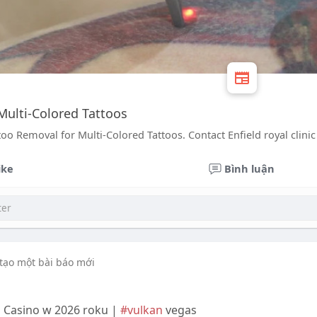
Multi-Colored Tattoos
o Removal for Multi-Colored Tattoos. Contact Enfield royal clinic 
ike
Bình luận
tạo một bài báo mới
s Casino w 2026 roku |
#vulkan
vegas