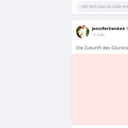
jenniferhenke4
đ
15 Tuần
Die Zukunft des Glückss