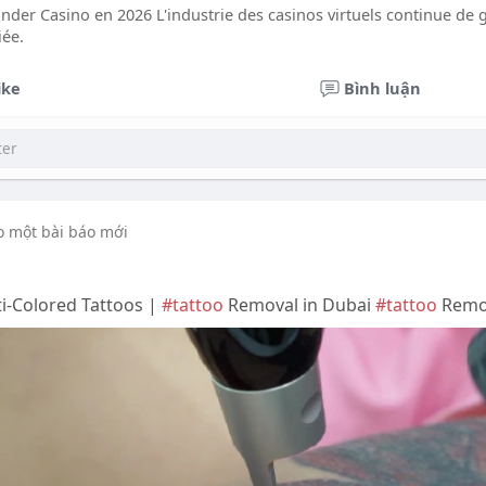
nder Casino en 2026 L'industrie des casinos virtuels continue de g
iée.
ike
Bình luận
o một bài báo mới
i-Colored Tattoos |
#tattoo
Removal in Dubai
#tattoo
Remo