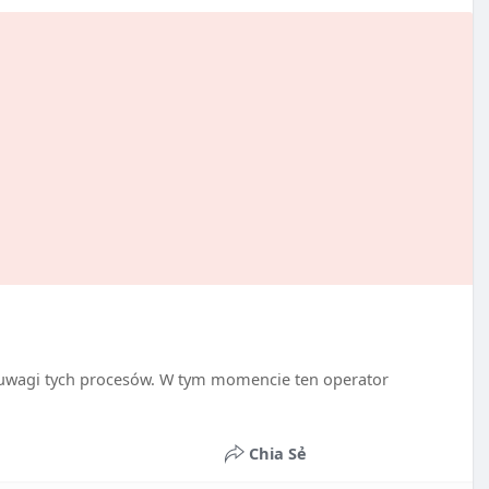
m uwagi tych procesów. W tym momencie ten operator
Chia Sẻ