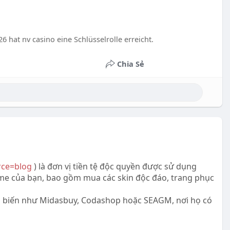
 hat nv casino eine Schlüsselrolle erreicht.
Chia Sẻ
rce=blog
) là đơn vị tiền tệ độc quyền được sử dụng
ame của bạn, bao gồm mua các skin độc đáo, trang phục
ổ biến như Midasbuy, Codashop hoặc SEAGM, nơi họ có