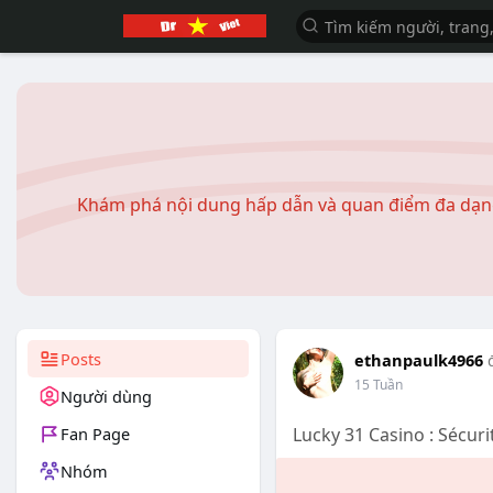
Khám phá nội dung hấp dẫn và quan điểm đa dạng
Posts
ethanpaulk4966
15 Tuần
Người dùng
Fan Page
Lucky 31 Casino : Sécuri
Nhóm