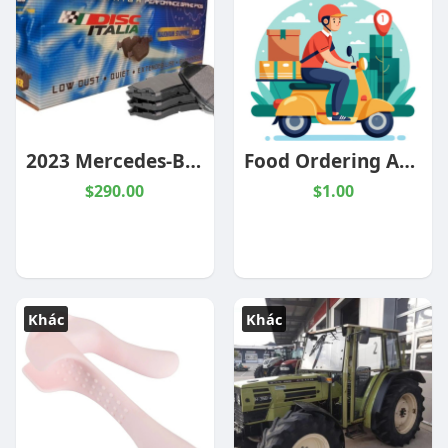
2023 Mercedes-Benz G63 AMG Base Disc Italia Hyper Ceramic Front Pad HCD2238
Food Ordering App That Helps Restaurants Grow Faster
$290.00
$1.00
Khác
Khác