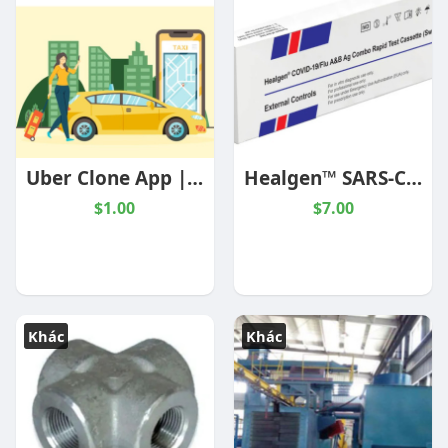
Uber Clone App | Scalable Taxi Booking Solution
Healgen™ SARS-CoV-2/Flu A+B Rapid Antigen Test (Controls)
$1.00
$7.00
Khác
Khác