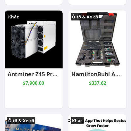
Khác
Ô tô & Xe cộ
Antminer Z15 Pro 840KH/s Zcash Miner | Reliable Performance for ZEC Mining | ValueHash
HamiltonBuhl ADA-Compliant Assistive Listening System
$7,900.00
$337.62
Ô tô & Xe cộ
Khác