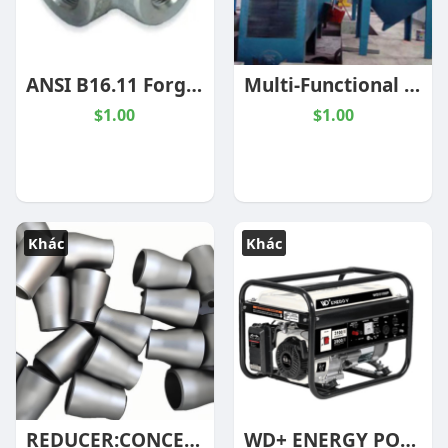
ANSI B16.11 Forged Steel Cross, 1/2-4 Inch, BW, SW, NPT
Multi-Functional Shot Blasting Equipment
$1.00
$1.00
Khác
Khác
REDUCER:CONCENTRIC,1X1/2IN,BE,ASTM A403-WP304/304L ,SCH-80S,ASME B16.9
WD+ ENERGY PORTABLE PETROL GENERATOR SET SELECTION SHEET