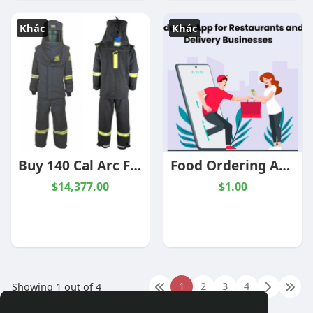
Khác
Khác
Buy 140 Cal Arc Flash Suit for Ultimate Industrial Protection
Food Ordering App for Restaurants and Food Delivery Businesses
$14,377.00
$1.00
1
2
3
4
Showing 1 out of 4