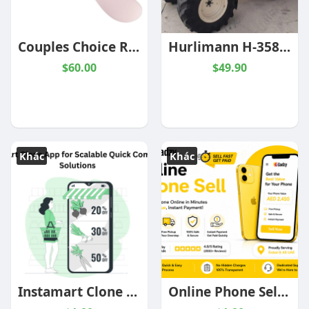
Couples Choice Rechargeable Couples Vibrator for Shared Pleasure
Hurlimann H-358-4 Club Parts Catalog Manual Best PDF
$60.00
$49.90
Khác
Khác
Instamart Clone App for Scalable Quick Commerce Solutions
Online Phone Sell Made Simple – Gadzy Mobile Exchange