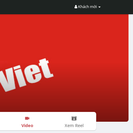
Khách mời
Video
Xem Reel