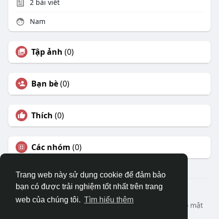
2
bài viết
Nam
Tập ảnh
(0)
Bạn bè
(0)
Thích
(0)
Các nhóm
(0)
Trang web này sử dụng cookie để đảm bảo
bạn có được trải nghiệm tốt nhất trên trang
© 2026 DRVIET.COM
web của chúng tôi.
Tìm hiểu thêm
Nhà
Bao Quát
Liên hệ chúng tôi
Chính sách bảo mật
Điều khoản sử dụng
Yêu cầu hoàn lại
Blog