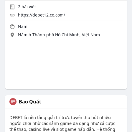
2
bài viết
https://debet12.co.com/
Nam
Nằm ở Thành phố Hồ Chí Minh, Việt Nam
Bao Quát
DEBET là nền tảng giải trí trực tuyến thu hút nhiều
người chơi nhờ các sảnh game đa dạng như cá cược
thể thao, casino live và slot game hấp dẫn. Hệ thống