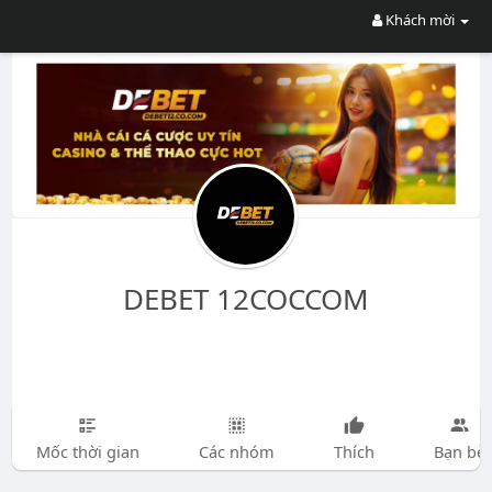
Khách mời
DEBET 12COCCOM
Mốc thời gian
Các nhóm
Thích
Bạn bè