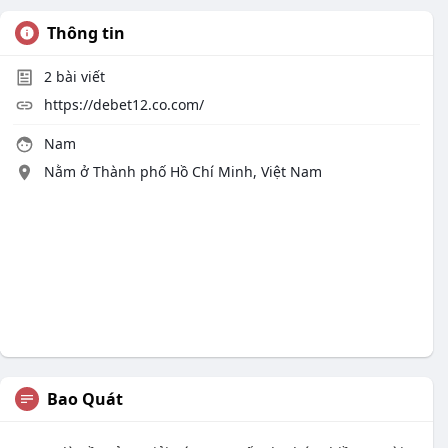
Thông tin
2
bài viết
https://debet12.co.com/
Nam
Nằm ở Thành phố Hồ Chí Minh, Việt Nam
Bao Quát