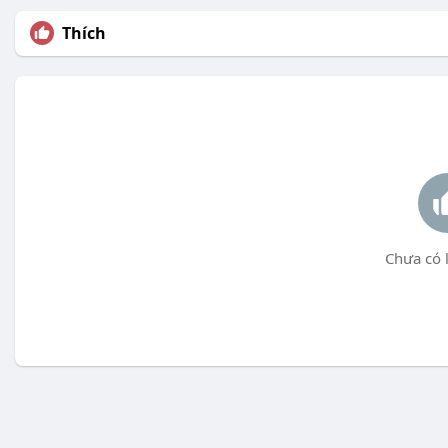
Thích
Chưa có l