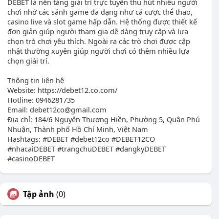
DEBET là nền tảng giải trí trực tuyến thu hút nhiều người
chơi nhờ các sảnh game đa dạng như cá cược thể thao,
casino live và slot game hấp dẫn. Hệ thống được thiết kế
đơn giản giúp người tham gia dễ dàng truy cập và lựa
chọn trò chơi yêu thích. Ngoài ra các trò chơi được cập
nhật thường xuyên giúp người chơi có thêm nhiều lựa
chọn giải trí.
Thông tin liên hệ
Website: https://debet12.co.com/
Hotline: 0946281735
Email: debet12co@gmail.com
Địa chỉ: 184/6 Nguyễn Thượng Hiền, Phường 5, Quận Phú
Nhuận, Thành phố Hồ Chí Minh, Việt Nam
Hashtags: #DEBET #debet12co #DEBET12CO
#nhacaiDEBET #trangchuDEBET #dangkyDEBET
#casinoDEBET
Tập ảnh
(0)