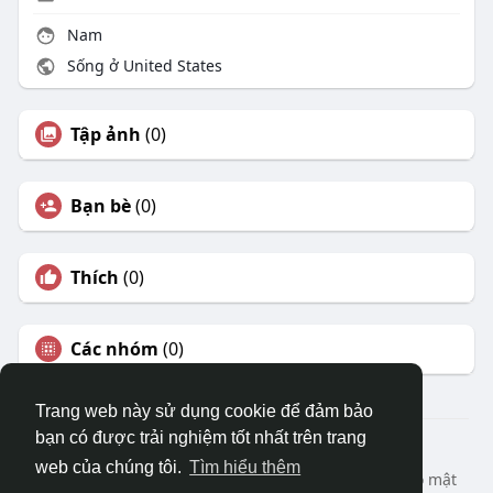
Nam
Sống ở United States
Tập ảnh
(0)
Bạn bè
(0)
Thích
(0)
Các nhóm
(0)
Trang web này sử dụng cookie để đảm bảo
bạn có được trải nghiệm tốt nhất trên trang
© 2026 DRVIET.COM
web của chúng tôi.
Tìm hiểu thêm
Nhà
Bao Quát
Liên hệ chúng tôi
Chính sách bảo mật