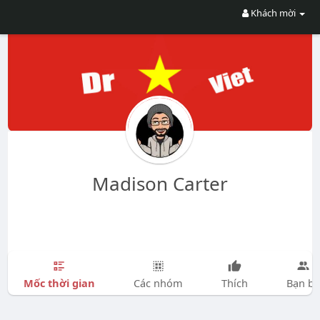
Khách mời
Madison Carter
Mốc thời gian
Các nhóm
Thích
Bạn bè