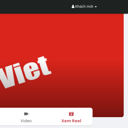
Khách mời
Xem Reel
Video