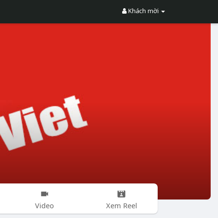
Khách mời
Video
Xem Reel