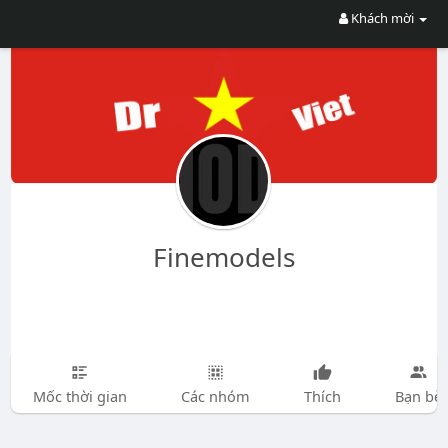
Khách mời
Finemodels
Mốc thời gian
Các nhóm
Thích
Bạn bè