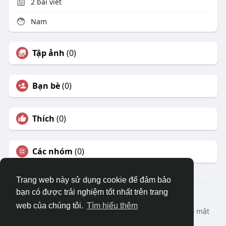
2
bài viết
Nam
Tập ảnh
(0)
Bạn bè
(0)
Thích
(0)
Các nhóm
(0)
Trang web này sử dụng cookie để đảm bảo
bạn có được trải nghiệm tốt nhất trên trang
© 2026 DRVIET.COM
web của chúng tôi.
Tìm hiểu thêm
Nhà
Bao Quát
Liên hệ chúng tôi
Chính sách bảo mật
Điều khoản sử dụng
Yêu cầu hoàn lại
Blog