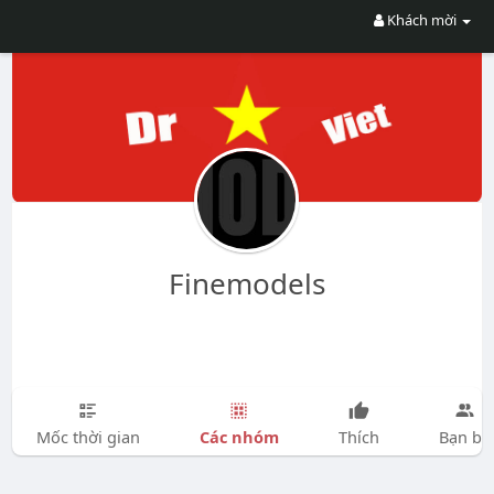
Khách mời
Finemodels
Các nhóm
Mốc thời gian
Thích
Bạn bè