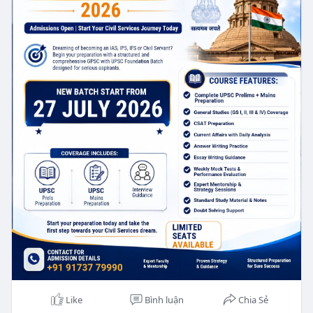
📞 Call Now: +91 91737 79990
Visit -
https://wisdomacademy.education/
Like
Bình luận
Chia Sẻ