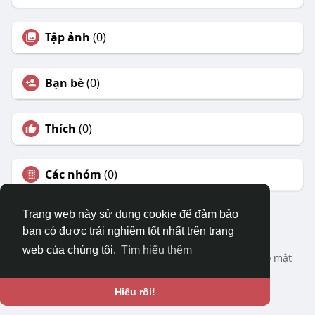
Tập ảnh
(0)
Bạn bè
(0)
Thích
(0)
Các nhóm
(0)
Trang web này sử dụng cookie để đảm bảo
bạn có được trải nghiệm tốt nhất trên trang
© 2026 DRVIET.COM
web của chúng tôi.
Tìm hiểu thêm
Nhà
Bao Quát
Liên hệ chúng tôi
Chính sách bảo mật
Điều khoản sử dụng
Yêu cầu hoàn lại
Blog
Ngôn ngữ
Hiểu rồi!