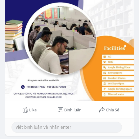
Wisdom Reading Library -
https://share.google/TAlolFGuoBOphYfBU
Visit -
https://wisdomacademy.educatio....n/reading-
library-in
Like
Bình luận
Chia Sẻ