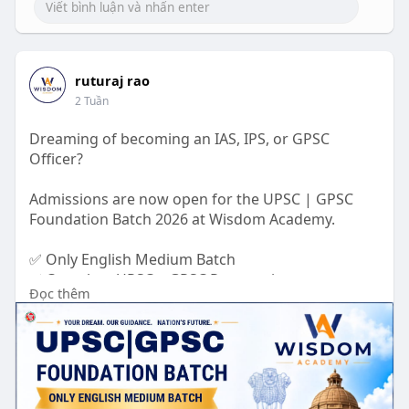
ruturaj rao
2 Tuần
Dreaming of becoming an IAS, IPS, or GPSC
Officer?
Admissions are now open for the UPSC | GPSC
Foundation Batch 2026 at Wisdom Academy.
✅ Only English Medium Batch
✅ Complete UPSC + GPSC Preparation
Đọc thêm
✅ GS + CSAT + Current Affairs
✅ Weekly Mock Tests
✅ Expert Faculty & Mentorship
📅 Batch Starts: 27 July 2026