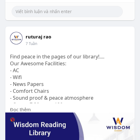
ruturaj rao
7 Tuần
Find peace in the pages of our library!....
Our Awesome Facilities:
- AC
- Wifi
- News Papers
- Comfort Chairs
- Sound proof & peace atmosphere
- Open : 7:30am to 120am
Đọc thêm
-365 days open......and many more facilities
For more information
Contact us : +91 88661 17487
Address : kudasan, gandhinagar