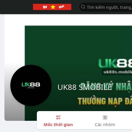
UK88 SMOBILE
Mốc thời gian
Các nhóm