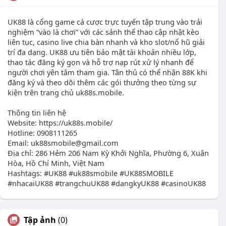
UK88 là cổng game cá cược trực tuyến tập trung vào trải
nghiệm “vào là chơi” với các sảnh thể thao cập nhật kèo
liên tục, casino live chia bàn nhanh và kho slot/nổ hũ giải
trí đa dạng. UK88 ưu tiên bảo mật tài khoản nhiều lớp,
thao tác đăng ký gọn và hỗ trợ nạp rút xử lý nhanh để
người chơi yên tâm tham gia. Tân thủ có thể nhận 88K khi
đăng ký và theo dõi thêm các gói thưởng theo từng sự
kiện trên trang chủ uk88s.mobile.
Thông tin liên hệ
Website: https://uk88s.mobile/
Hotline: 0908111265
Email: uk88smobile@gmail.com
Địa chỉ: 286 Hẻm 206 Nam Kỳ Khởi Nghĩa, Phường 6, Xuân
Hòa, Hồ Chí Minh, Việt Nam
Hashtags: #UK88 #uk88smobile #UK88SMOBILE
#nhacaiUK88 #trangchuUK88 #dangkyUK88 #casinoUK88
Tập ảnh
(0)