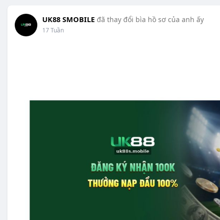
UK88 SMOBILE
đã thay đổi bìa hồ sơ của anh ấy
17 Tuần