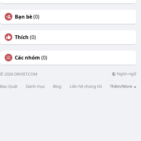
Bạn bè
(0)
Thích
(0)
Các nhóm
(0)
Ngôn ngữ
© 2026 DRVIET.COM
Bao Quát
Danh mục
Blog
Liên hệ chúng tôi
Thêm/More