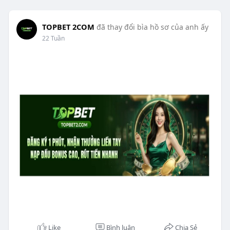
TOPBET 2COM
đã thay đổi bìa hồ sơ của anh ấy
22 Tuần
Like
Bình luận
Chia Sẻ