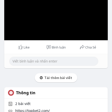
Like
Bình luận
Chia Sẻ
Tải thêm bài viết
Thông tin
2
bài viết
https://topbet2.com/