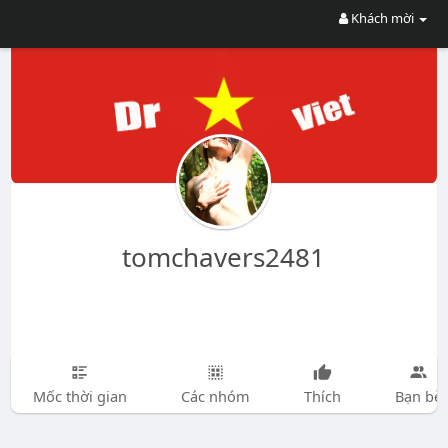
Khách mời
tomchavers2481
Mốc thời gian
Các nhóm
Thích
Bạn bè