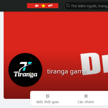
tiranga game
Mốc thời gian
Các nhóm