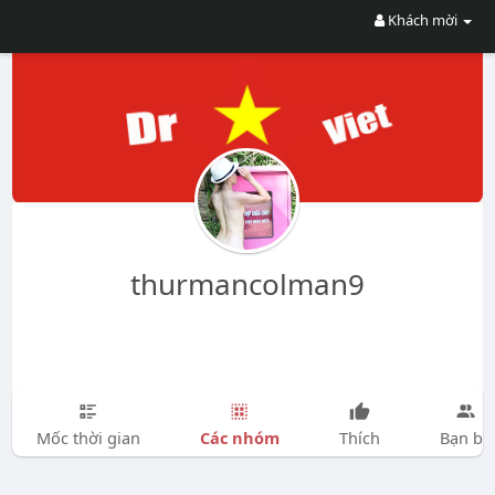
Khách mời
thurmancolman9
Các nhóm
Mốc thời gian
Thích
Bạn bè