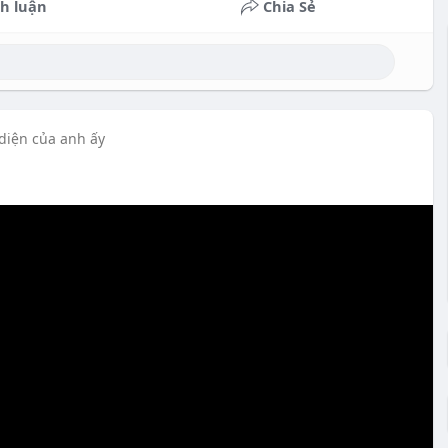
h luận
Chia Sẻ
 diện của anh ấy