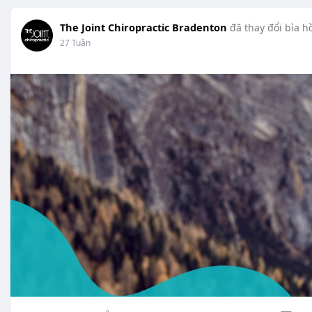
The Joint Chiropractic Bradenton
đã thay đổi bìa h
27 Tuần