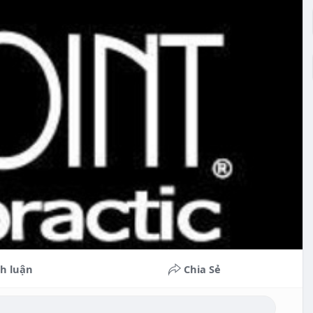
h luận
Chia Sẻ