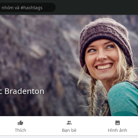
ic Bradenton
Thích
Bạn bè
Hình ảnh