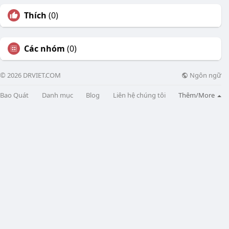
Thích
(0)
Các nhóm
(0)
Ngôn ngữ
© 2026 DRVIET.COM
Bao Quát
Danh mục
Blog
Liên hệ chúng tôi
Thêm/More