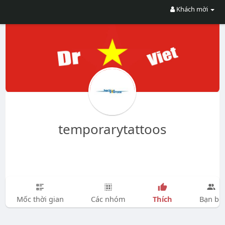
Khách mời
temporarytattoos
Thích
Mốc thời gian
Các nhóm
Bạn bè