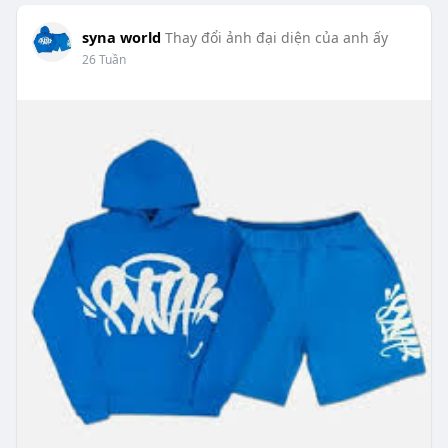
syna world
Thay đổi ảnh đại diện của anh ấy
26 Tuần