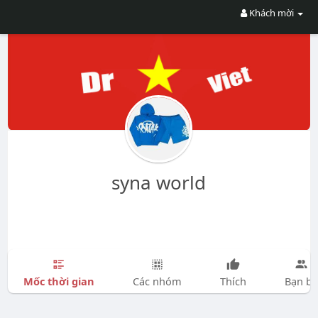
Khách mời
syna world
Mốc thời gian
Các nhóm
Thích
Bạn bè